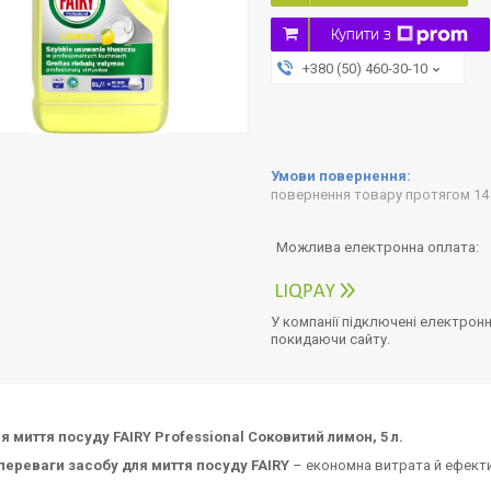
Купити з
+380 (50) 460-30-10
повернення товару протягом 14
У компанії підключені електронн
покидаючи сайту.
я миття посуду FAIRY Professional Соковитий лимон, 5 л.
 переваги засобу для миття посуду FAIRY
– економна витрата й ефекти