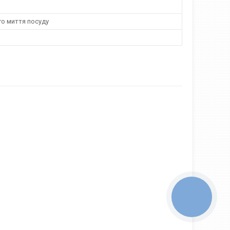
го миття посуду
КНОПКА
ЗВ'ЯЗКУ