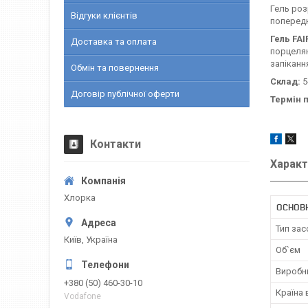
Гель роз
Відгуки клієнтів
попередн
Гель FA
Доставка та оплата
порцелян
запіканн
Обмін та повернення
Склад:
5
Договір публічної оферти
Термін 
Контакти
Характ
Хлорка
ОСНОВ
Тип зас
Київ, Україна
Об`єм
Виробн
+380 (50) 460-30-10
Країна
Vodafone