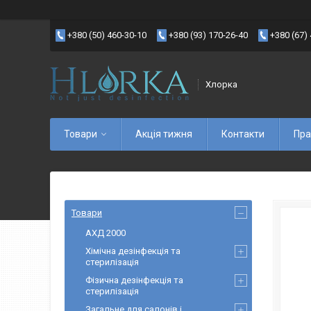
+380 (50) 460-30-10
+380 (93) 170-26-40
+380 (67)
Хлорка
Товари
Акція тижня
Контакти
Пра
Товари
АХД 2000
Хімічна дезінфекція та
стерилізація
Фізична дезінфекція та
стерилізація
Загальне для салонів і