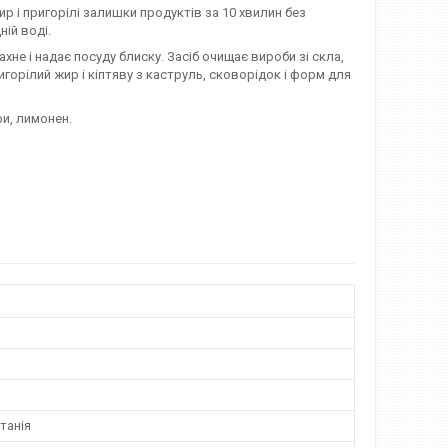
 і пригорілі залишки продуктів за 10 хвилин без
ній воді.
хне і надає посуду блиску. Засіб очищає вироби зі скла,
игорілий жир і кіптяву з каструль, сковорідок і форм для
ри, лимонен.
танія