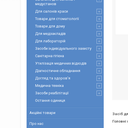
медустанов
Для салонів краси
Товари для стоматології
Товари для дому
Для медзакладів
Для лабораторій
Засоби індивідуального захисту
Санітарна гігієна
Утилізація медичних відходів
Діагностичне обладнання
Догляд та здоров'я
Медична техніка
Засоби реабілітації
Остання одиниця
Акційні товари
Засіб дл
Головні
Про нас