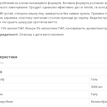
роблений на основі інноваційної формули. Активна формула розчиняє жир
ього замочування. Продукт однаково ефективно діє і в теплій, і в холод
IRY
густий, створює пишну піну, змивається без зайвих зусиль. Приємно па
и, кераміки, пластику і металеві столові прилади до скрипу. Видаляє пр
я. Не сушить шкіру рук протягом миття.
-15% аніонні ПАР, більше 5% неіоногенні ПАР, консерванти, ароматизато
придатності:
24 місяці з дати виготовлення.
еристики
НІ
обу
Гель
5000 мл
ик
Fairy
 виробник
Великобри