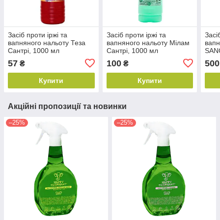
Засіб проти іржі та
Засіб проти іржі та
Засі
вапняного нальоту Теза
вапняного нальоту Мілам
вапн
Сантрі, 1000 мл
Сантрі, 1000 мл
SANO
57
100
500
₴
₴
Купити
Купити
Акційні пропозиції та новинки
–25%
–25%