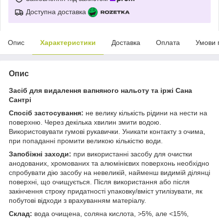
Доступна доставка
Опис
Характеристики
Доставка
Оплата
Умови 
Опис
Засіб для видалення вапняного нальоту та іржі Сана
Сантрі
Спосіб застосування:
не велику кількість рідини на нести на
поверхню. Через декілька хвилин змити водою.
Використовувати гумові рукавички. Уникати контакту з очима,
при попаданні промити великою кількістю води.
Запобіжні заходи:
при використанні засобу для очистки
анодованих, хромованих та алюмінієвих поверхонь необхідно
спробувати дію засобу на невеликій, найменш видимій ділянці
поверхні, що очищується. Після використання або після
закінчення строку придатності упаковку/вміст утилізувати, як
побутові відходи з врахуванням матеріалу.
Склад:
вода очищена, соляна кислота, >5%, але <15%,