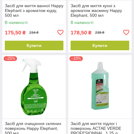
Засіб для миття ванної Happy
Засіб для миття кухні з
Elephant з ароматом юдзу,
ароматом жасмину Happy
500 мл
Elephant, 500 мл
В наявності
В наявності
175,50
178,50
₴
₴
234 ₴
238 ₴
Купити
Купити
–25%
–10%
Засіб для очищення скляних
Засіб для миття підлог і
поверхонь Happy Elephant,
поверхонь ACTAE VERDE
500 мл
PROFESIONNAL, 1.25 л