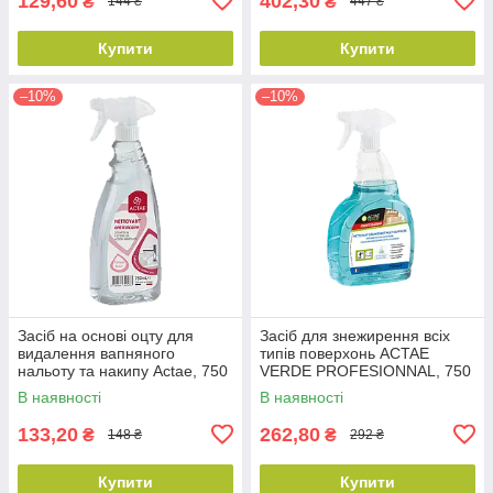
129,60
402,30
₴
₴
144 ₴
447 ₴
Купити
Купити
–10%
–10%
Засіб на основі оцту для
Засіб для знежирення всіх
видалення вапняного
типів поверхонь ACTAE
нальоту та накипу Actae, 750
VERDE PROFESIONNAL, 750
мл
мл
В наявності
В наявності
133,20
262,80
₴
₴
148 ₴
292 ₴
Купити
Купити