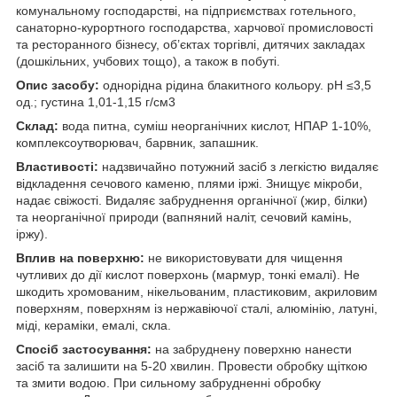
комунальному господарстві, на підприємствах готельного,
санаторно-курортного господарства, харчової промисловості
та ресторанного бізнесу, об’єктах торгівлі, дитячих закладах
(дошкільних, учбових тощо), а також в побуті.
Опис засобу:
однорідна рідина блакитного кольору. рН ≤3,5
од.; густина 1,01-1,15 г/см3
Склад:
вода питна, суміш неорганічних кислот, НПАР 1-10%,
комплексоутворювач, барвник, запашник.
Властивості:
надзвичайно потужний засіб з легкістю видаляє
відкладення сечового каменю, плями іржі. Знищує мікроби,
надає свіжості. Видаляє забруднення органічної (жир, білки)
та неорганічної природи (вапняний наліт, сечовий камінь,
іржу).
Вплив на поверхню:
не використовувати для чищення
чутливих до дії кислот поверхонь (мармур, тонкі емалі). Не
шкодить хромованим, нікельованим, пластиковим, акриловим
поверхням, поверхням із нержавіючої сталі, алюмінію, латуні,
міді, кераміки, емалі, скла.
Спосіб застосування:
на забруднену поверхню нанести
засіб та залишити на 5-20 хвилин. Провести обробку щіткою
та змити водою. При сильному забрудненні обробку