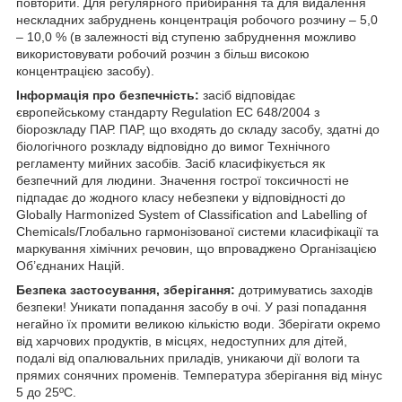
повторити. Для регулярного прибирання та для видалення
нескладних забруднень концентрація робочого розчину – 5,0
– 10,0 % (в залежності від ступеню забруднення можливо
використовувати робочий розчин з більш високою
концентрацією засобу).
Інформація про безпечність:
засіб відповідає
європейському стандарту Regulation ЕС 648/2004 з
біорозкладу ПАР. ПАР, що входять до складу засобу, здатні до
біологічного розкладу відповідно до вимог Технічного
регламенту мийних засобів. Засіб класифікується як
безпечний для людини. Значення гострої токсичності не
підпадає до жодного класу небезпеки у відповідності до
Globally Harmonized System of Classification and Labelling of
Chemicals/Глобально гармонізованої системи класифікації та
маркування хімічних речовин, що впроваджено Організацією
Об’єднаних Націй.
Безпека застосування, зберігання:
дотримуватись заходів
безпеки! Уникати попадання засобу в очі. У разі попадання
негайно їх промити великою кількістю води. Зберігати окремо
від харчових продуктів, в місцях, недоступних для дітей,
подалі від опалювальних приладів, уникаючи дії вологи та
прямих сонячних променів. Температура зберігання від мінус
5 до 25ºС.