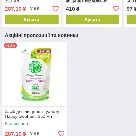
350 мл
чищення керамічних
500 
поверхонь, Бланідас
287,10
410
97
₴
₴
319 ₴
Купити
Купити
Акційні пропозиції та новинки
–10%
Засіб для чищення туалету
Happy Elephant, 350 мл
В наявності
287,10
₴
319 ₴