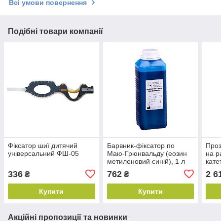
Всі умови повернення
Подібні товари компанії
Фіксатор шиї дитячий
Барвник-фіксатор по
Проз
універсальний ФШ-05
Маю-Грюнвальду (еозин
на р
метиленовий синій), 1 л
кате
10х2
336
762
2 6
₴
₴
Купити
Купити
Акційні пропозиції та новинки