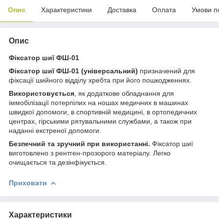
Опис
Характеристики
Доставка
Оплата
Умови п
Опис
Фіксатор шиї ФШ-01
Фіксатор шиї ФШ-01 (універсальний)
призначений для
фіксації шийного відділу хребта при його пошкодженнях.
Використовується
, як додаткове обладнання для
іммобілізації потерпілих на ношах медичних в машинах
швидкої допомоги, в спортивній медицині, в ортопедичних
центрах, гірськими рятувальними службами, а також при
наданні екстреної допомоги.
Безпечний та зручний при використанні.
Фіксатор шиї
виготовлено з рентген-прозорого матеріалу. Легко
очищається та дезінфікується.
Приховати
Характеристики