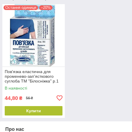
Остання одиниця
–20%
Пов'язка еластична для
променево-зап'ясткового
суглоба ТМ "Білосніжка" р.1
(15-16см)
В наявності
44,80
₴
56 ₴
Купити
Про нас