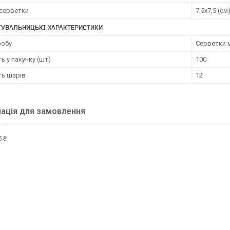
 серветки
7,5х7,5 (см
ТУВАЛЬНИЦЬКІ ХАРАКТЕРИСТИКИ
робу
Серветки 
ть у пакунку (шт)
100
ть шарів
12
ація для замовлення
 ₴