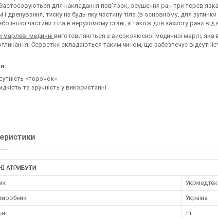
 Застосовуються для накладання пов'язок, осушення ран при перев'язка
і і дренування, тиску на будь-яку частину тіла (в основному, для зупин
 або іншої частини тіла в нерухомому стані, а також для захисту рани в
и марлеві медичні
виготовляються з високоякісної медичної марлі, яка 
оглинання. Серветки складаються таким чином, що забезпечує відсутні
и:
сутність «торочок»
дкість та зручність у використанні
еристики
І АТРИБУТИ
ик
Укрмедтек
 виробник
Україна
ьні
Ні