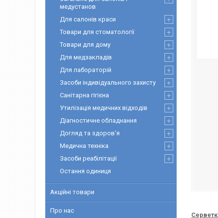
медустанов
Для салонів краси
Товари для стоматології
Товари для дому
Для медзакладів
Для лабораторій
Засоби індивідуального захисту
Санітарна гігієна
Утилізація медичних відходів
Діагностичне обладнання
Догляд та здоров'я
Медична техніка
Засоби реабілітації
Остання одиниця
Акційні товари
Про нас
Серветк