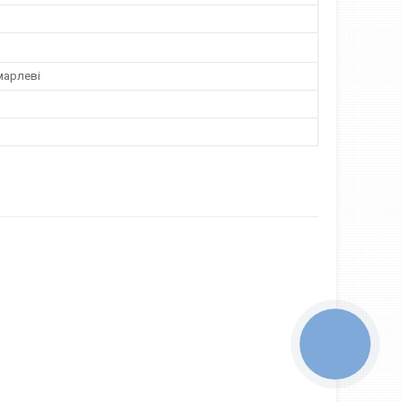
)
марлеві
КНОПКА
ЗВ'ЯЗКУ