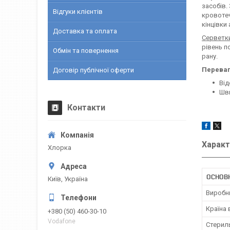
засобів.
Відгуки клієнтів
кровотеч
кінцівки
Доставка та оплата
Серветк
рівень п
Обмін та повернення
рану.
Переваг
Договір публічної оферти
Від
Шви
Контакти
Характ
Хлорка
ОСНОВН
Київ, Україна
Виробн
Країна
+380 (50) 460-30-10
Vodafone
Стерил