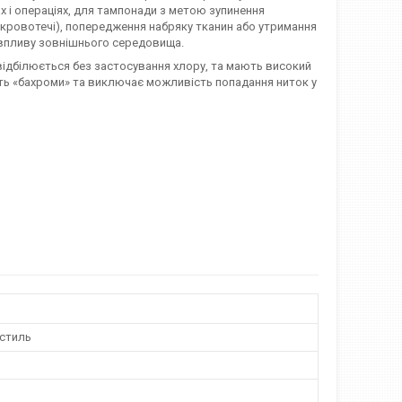
х і операціях, для тампонади з метою зупинення
ки кровотечі), попередження набряку тканин або утримання
ід впливу зовнішнього середовища.
відбілюється без застосування хлору, та мають високий
сть «бахроми» та виключає можливість попадання ниток у
стиль