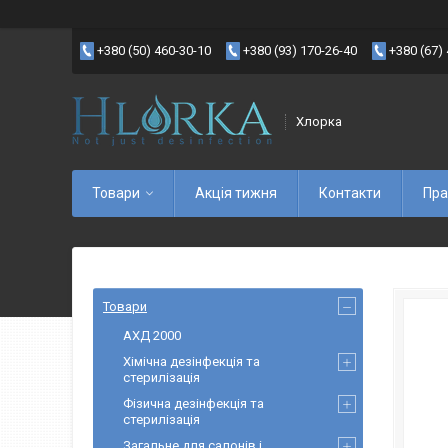
+380 (50) 460-30-10
+380 (93) 170-26-40
+380 (67)
Хлорка
Товари
Акція тижня
Контакти
Пра
Товари
АХД 2000
Хімічна дезінфекція та
стерилізація
Фізична дезінфекція та
стерилізація
Загальне для салонів і