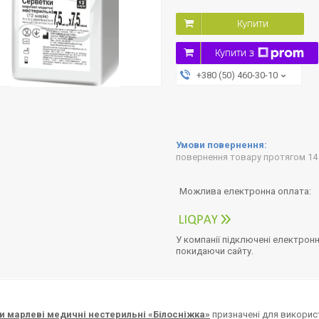
Купити
Купити з
+380 (50) 460-30-10
повернення товару протягом 14
У компанії підключені електронн
покидаючи сайту.
и марлеві медичні нестерильні «Білосніжка»
призначені для використ