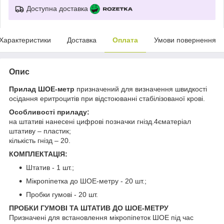
Доступна доставка
Характеристики
Доставка
Оплата
Умови повернення
Опис
Прилад ШОЕ-метр
призначений для визначення швидкості
осідання еритроцитів при відстоюванні стабілізованої крові.
Особливості приладу:
на штативі нанесені цифрові позначки гнізд.4єматеріал
штативу – пластик;
кількість гнізд – 20.
КОМПЛЕКТАЦІЯ:
Штатив - 1 шт.;
Мікропіпетка до ШОЕ-метру - 20 шт.;
Пробки гумові - 20 шт.
ПРОБКИ ГУМОВІ ТА ШТАТИВ ДО ШОЕ-МЕТРУ
Призначені для встановлення мікропіпеток ШОЕ під час