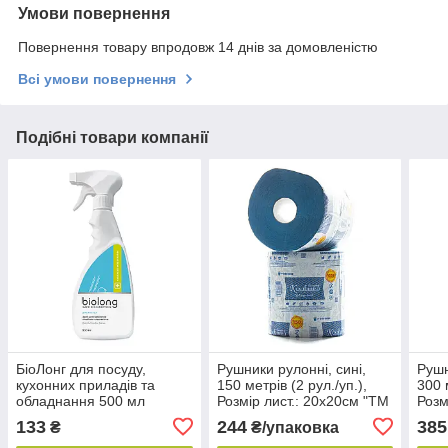
Умови повернення
Повернення товару впродовж 14 днів за домовленістю
Всі умови повернення
Подібні товари компанії
БіоЛонг для посуду,
Рушники рулонні, сині,
Рушн
кухонних приладів та
150 метрів (2 рул./уп.),
300 
обладнання 500 мл
Розмір лист.: 20х20см "ТМ
Розм
Кохавинка"
Коха
133
244
385
₴
₴/упаковка