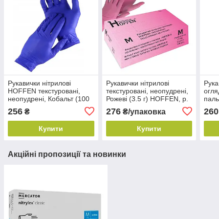
Рукавички нітрилові
Рукавички нітрилові
Рука
HOFFEN текстуровані,
текстуровані, неопудрені,
огля
неопудрені, Кобальт (100
Рожеві (3.5 г) HOFFEN, р.
паль
шт./пач.) р. XL
M (100 шт./пач.)
SEF,
256
276
260
₴
₴/упаковка
Купити
Купити
Акційні пропозиції та новинки