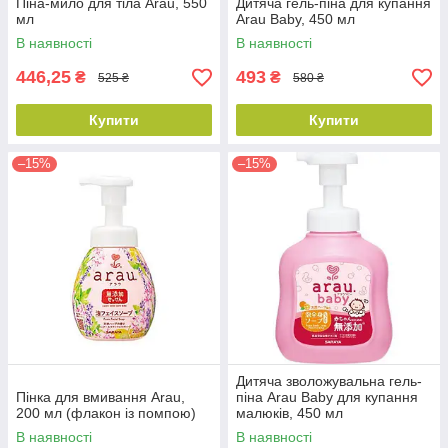
Піна-мило для тіла Arau, 550
Дитяча гель-піна для купання
мл
Arau Baby, 450 мл
В наявності
В наявності
446,25
493
₴
₴
525 ₴
580 ₴
Купити
Купити
–15%
–15%
Дитяча зволожувальна гель-
Пінка для вмивання Arau,
піна Arau Baby для купання
200 мл (флакон із помпою)
малюків, 450 мл
В наявності
В наявності