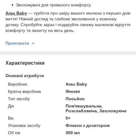
Зволожувачі для тривалого комфорту.
Arau Baby
— турбота про шкіру вашого малюка з перших днів
життя! Ніжний догляд та глибоке зволоження у кожному
дотику. Спробуйте зараз і подаруйте своєму малюкові відчуття
комфорту та захисту на весь день.
Приховати
Характеристики
Основні атрибути
Виробник
Arau Baby
Країна виробник
Японія
Тип засобу
Лосьйон
Дія
Пом'якшувальна,
Розслабляюча, Зволожуюче
Вік
0+
Упаковка засобу
Флакон з дозатором
Об`єм
300 мл