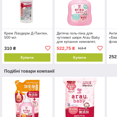
Крем Лізодерм Д-Пантен,
Дитяча гель-піна для
Анти
500 мл
чутливої шкіри Arau Baby
«Бак
для купання немовлят,
фла
450 мл
310
522,75
₴
₴
615 ₴
252
Купити
Купити
Подібні товари компанії