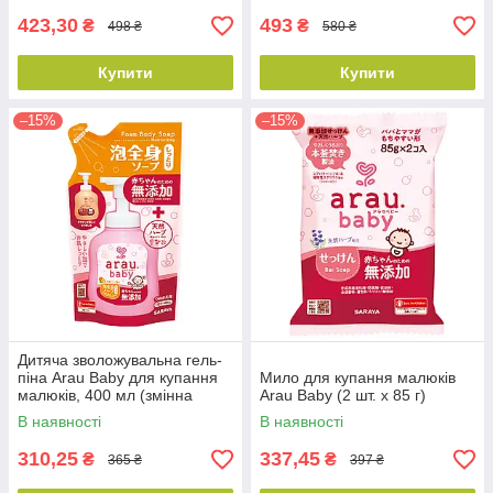
423,30
493
₴
₴
498 ₴
580 ₴
Купити
Купити
–15%
–15%
Дитяча зволожувальна гель-
піна Arau Baby для купання
Мило для купання малюків
малюків, 400 мл (змінна
Arau Baby (2 шт. x 85 г)
упаковка)
В наявності
В наявності
310,25
337,45
₴
₴
365 ₴
397 ₴