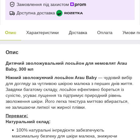
Замовлення під захистом
Доступна доставка
Опис
Характеристики
Доставка
Оплата
Умови п
Опис
Дитячий зволожувальний лосьйон для немовлят Arau
Baby, 300 мл
Ніжний зволожуючий лосьйон Arau Baby
— чудовий вибір
для догляду за чутливою шкірою малюка з перших днів життя.
Завдяки багатому складу, лосьйон ефективно бореться із
сухістю, усуває лущення та підтримує природний рівень
зволоження шкіри. Його легка текстура миттєво вбирається,
не залишаючи липкої чи жирної плівки.
Переваги:
Натуральний склад:
100% натуральні інгредієнти забезпечують
максимальну безпеку для шкіри малюка, знижуючи