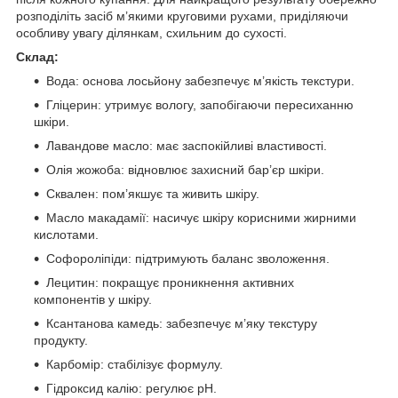
розподіліть засіб м’якими круговими рухами, приділяючи
особливу увагу ділянкам, схильним до сухості.
Склад:
Вода: основа лосьйону забезпечує м’якість текстури.
Гліцерин: утримує вологу, запобігаючи пересиханню
шкіри.
Лавандове масло: має заспокійливі властивості.
Олія жожоба: відновлює захисний бар’єр шкіри.
Сквален: пом’якшує та живить шкіру.
Масло макадамії: насичує шкіру корисними жирними
кислотами.
Софороліпіди: підтримують баланс зволоження.
Лецитин: покращує проникнення активних
компонентів у шкіру.
Ксантанова камедь: забезпечує м’яку текстуру
продукту.
Карбомір: стабілізує формулу.
Гідроксид калію: регулює pH.