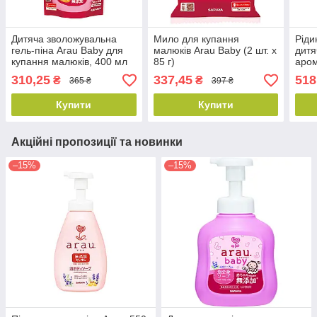
Дитяча зволожувальна
Мило для купання
Ріди
гель-піна Arau Baby для
малюків Arau Baby (2 шт. x
дитя
купання малюків, 400 мл
85 г)
аром
(змінна упаковка)
мл
310,25
337,45
518
₴
₴
365 ₴
397 ₴
Купити
Купити
Акційні пропозиції та новинки
–15%
–15%