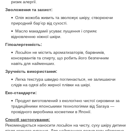
ризик алергії.
Зволоження та захист:
Олія жожоба живить та зволожує шкіру, створюючи
природний бар’єр від сухості.
Масло макадамії усуває лущення і сприяє
відновленню ніжної шкіри.
Гіпоалергенність:
Лосьйон не містить ароматизаторів, барвників,
консервантів та спирту, що робить його безпечним
навіть для найменших.
Зручність використання:
Легка текстура швидко поглинається, не залишаючи
слідів на одязі або жирної плівки на шкірі.
Еко-стандарти:
Продукт виготовлений з екологічно чистої сировини за
традиційними японськими технологіями від Saraya —
провідного виробника косметики в Японії.
Спосіб застосування:
Рекомендується наносити лосьйон на чисту, суху шкіру дитини
після кожного купання. Для найкращого результату обережно