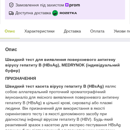
Замовлення під захистом
Доступна доставка
Опис
Характеристики
Доставка
Оплата
Умови п
Опис
Швидкий тест для виявлення поверхневого антигену
вірусу гепатиту В (НВsАg), MEDRYNOK (індивідуальний
буфер)
ПРИЗНАЧЕННЯ
Швидкий тест касета вірусу гепатиту В (НВsАg)
являє
собою аллатеральний проточний хроматографічний
імуноаналіз для якісного виявлення поверхневого антигену
гепатиту В (HBsAg) в цільної крові, сироватці або плазмі
людини. Він призначений для використання в якості
скринінгового тесту і в якості допоміжного засобу при
діагностиці інфекції вірусом гепатиту В (HBV). Будь-який
реактивний зразок з касетою для експрес-тестування HBsAg