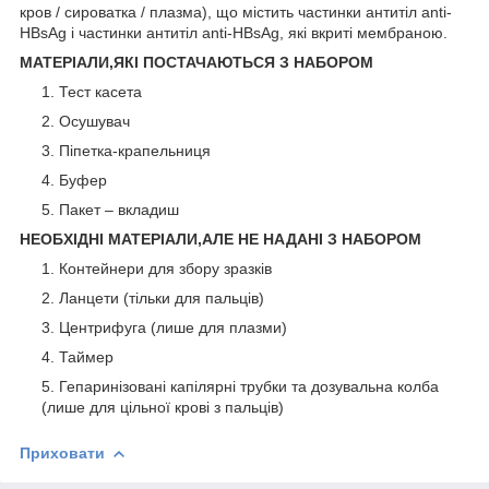
кров / сироватка / плазма), що містить частинки антитіл anti-
HBsAg і частинки антитіл anti-HBsAg, які вкриті мембраною.
МАТЕРІАЛИ,ЯКІ ПОСТАЧАЮТЬСЯ З НАБОРОМ
Тест касета
Осушувач
Піпетка-крапельниця
Буфер
Пакет – вкладиш
НЕОБХІДНІ МАТЕРІАЛИ,АЛЕ НЕ НАДАНІ З НАБОРОМ
Контейнери для збору зразків
Ланцети (тільки для пальців)
Центрифуга (лише для плазми)
Таймер
Гепаринізовані капілярні трубки та дозувальна колба
(лише для цільної крові з пальців)
Приховати