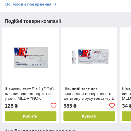
Всі умови повернення
Подібні товари компанії
Швидкий тест 5 в 1 (DOA)
Швидкий тест для
Швид
для виявлення наркотиків
виявлення поверхневого
вияв
у сечі, MEDRYNOK
антигену вірусу гепатиту B
MED
(НВsag), MEDRYNOK (25
(інд
128
585
34
₴
₴
шт./уп.)
Купити
Купити