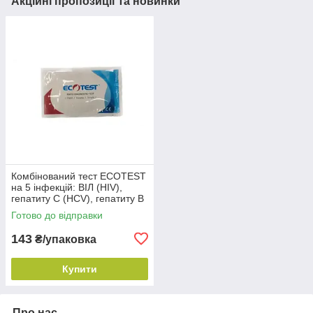
Акційні пропозиції та новинки
Комбінований тест ECOTEST
на 5 інфекцій: ВІЛ (HIV),
гепатиту C (HCV), гепатиту B
(HBsAg), гепатиту B (HBcAb),
Готово до відправки
сифілісу
143
₴/упаковка
Купити
Про нас