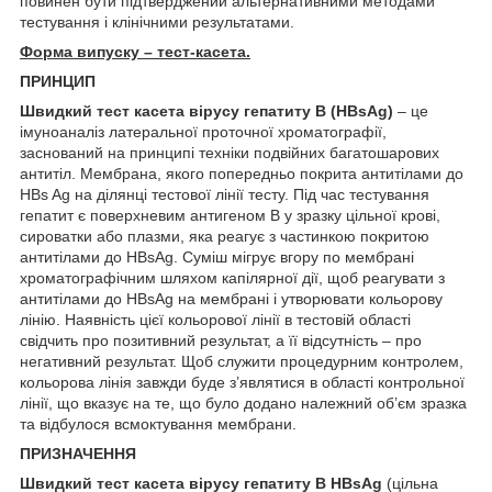
повинен бути підтверджений альтернативними методами
тестування і клінічними результатами.
Форма випуску – тест-касета.
ПРИНЦИП
Швидкий тест касета вірусу гепатиту В (НВsАg)
– це
імуноаналіз латеральної проточної хроматографії,
заснований на принципі техніки подвійних багатошарових
антитіл. Мембрана, якого попередньо покрита антитілами до
HBs Ag на ділянці тестової лінії тесту. Під час тестування
гепатит є поверхневим антигеном В у зразку цільної крові,
сироватки або плазми, яка реагує з частинкою покритою
антитілами до HBsAg. Суміш мігрує вгору по мембрані
хроматографічним шляхом капілярної дії, щоб реагувати з
антитілами до HBsAg на мембрані і утворювати кольорову
лінію. Наявність цієї кольорової лінії в тестовій області
свідчить про позитивний результат, а її відсутність – про
негативний результат. Щоб служити процедурним контролем,
кольорова лінія завжди буде з’являтися в області контрольної
лінії, що вказує на те, що було додано належний об’єм зразка
та відбулося всмоктування мембрани.
ПРИЗНАЧЕННЯ
Швидкий тест касета вірусу гепатиту В НВsАg
(цільна