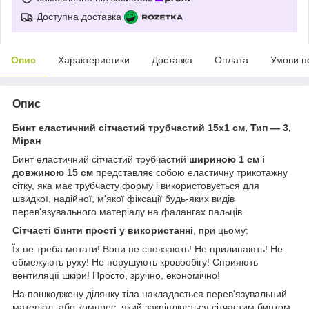
Доступна доставка
Опис
Характеристики
Доставка
Оплата
Умови п
Опис
Бинт еластичний сітчастий трубчастий 15х1 см, Тип — 3,
Міран
Бинт еластичний сітчастий трубчастий
шириною 1 см і
довжиною 15 см
представляє собою еластичну трикотажну
сітку, яка має трубчасту форму і використовується для
швидкої, надійної, м'якої фіксації будь-яких видів
перев'язувального матеріалу на фалангах пальців.
Сітчасті бинти прості у використанні
, при цьому:
Їх не треба мотати! Вони не сповзають! Не прилипають! Не
обмежують руху! Не порушують кровообігу! Сприяють
вентиляції шкіри! Просто, зручно, економічно!
На пошкоджену ділянку тіла накладається перев'язувальний
матеріал, або компрес, який закріплюється сітчастим бинтом,