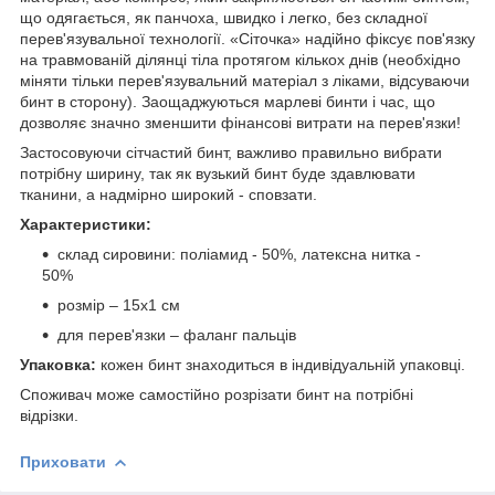
що одягається, як панчоха, швидко і легко, без складної
перев'язувальної технології. «Сіточка» надійно фіксує пов'язку
на травмованій ділянці тіла протягом кількох днів (необхідно
міняти тільки перев'язувальний матеріал з ліками, відсуваючи
бинт в сторону). Заощаджуються марлеві бинти і час, що
дозволяє значно зменшити фінансові витрати на перев'язки!
Застосовуючи сітчастий бинт, важливо правильно вибрати
потрібну ширину, так як вузький бинт буде здавлювати
тканини, а надмірно широкий - сповзати.
Характеристики:
склад сировини: поліамид - 50%, латексна нитка -
50%
розмір – 15х1 см
для перев'язки – фаланг пальців
Упаковка:
кожен бинт знаходиться в індивідуальній упаковці.
Споживач може самостійно розрізати бинт на потрібні
відрізки.
Приховати