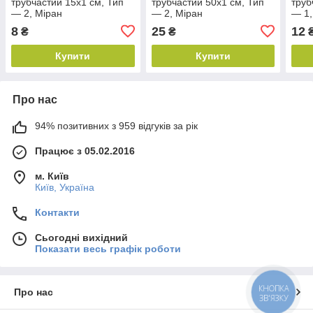
трубчастий 15х1 см, Тип
трубчастий 50х1 см, Тип
труб
— 2, Міран
— 2, Міран
— 1,
8
25
12
₴
₴
Купити
Купити
Про нас
94% позитивних з 959 відгуків за рік
Працює з 05.02.2016
м. Київ
Київ, Україна
Контакти
Сьогодні вихідний
Показати весь графік роботи
КНОПКА
Про нас
ЗВ'ЯЗКУ