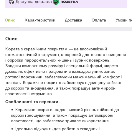
Доступна доставка
Опис
Характеристики
Доставка
Оплата
Умови п
Опис
Кюрета з керамічним покриттям — це високоякісний
стоматологічний інструмент, створений для точного очищення
і обробки пародонтальних кишень і зубних поверхонь.
Завдяки компактному розміру і спеціальній формі, кюрета
дозволяє ефективно працювати в важкодоступних зонах
ротової порожнини, забезпечуючи максимальний комфорт і
точність. Керамічне покриття забезпечує підвищену стійкість
до корозії та зношування, а також покращує антимікробні
властивості інструмента.
Особливості та переваги:
Керамічне покриття надає високий рівень стійкості до
корозії і зношування, а також покращує антимікробні
властивості, що забезпечує тривале використання.
Ідеально підходить для роботи в складних і