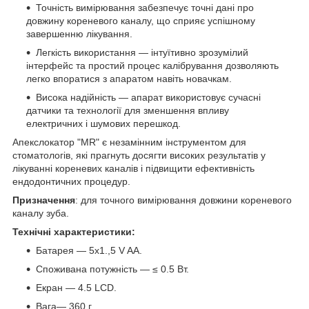
Точність вимірювання забезпечує точні дані про
довжину кореневого каналу, що сприяє успішному
завершенню лікування.
Легкість використання — інтуїтивно зрозумілий
інтерфейс та простий процес калібрування дозволяють
легко впоратися з апаратом навіть новачкам.
Висока надійність — апарат використовує сучасні
датчики та технології для зменшення впливу
електричних і шумових перешкод.
Апекслокатор "MR" є незамінним інструментом для
стоматологів, які прагнуть досягти високих результатів у
лікуванні кореневих каналів і підвищити ефективність
ендодонтичних процедур.
Призначення
: для точного вимірювання довжини кореневого
каналу зуба.
Технічні характеристики:
Батарея — 5х1.,5 V AA.
Споживана потужність — ≤ 0.5 Вт.
Екран — 4.5 LCD.
Вага— 360 г.