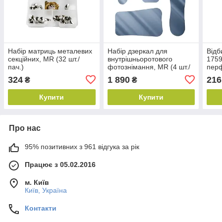
Набір матриць металевих
Набір дзеркал для
Відб
секційних, MR (32 шт./
внутрішньоротового
1759
пач.)
фотознімання, MR (4 шт./
пер
пач.)
324
1 890
216
₴
₴
Купити
Купити
Про нас
95% позитивних з 961 відгука за рік
Працює з 05.02.2016
м. Київ
Київ, Україна
Контакти