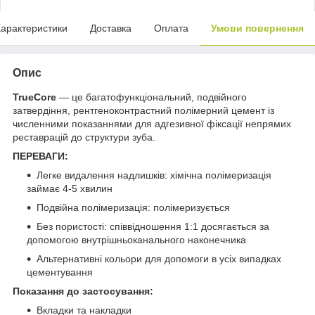
арактеристики
Доставка
Оплата
Умови повернення
Опис
TrueCore
— це багатофункціональний, подвійного
затвердіння, рентгеноконтрастний полімерний цемент із
численними показаннями для адгезивної фіксації непрямих
реставрацій до структури зуба.
ПЕРЕВАГИ:
Легке видалення надлишків: хімічна полімеризація
займає 4-5 хвилин
Подвійна полімеризація: полімеризується
Без пористості: співвідношення 1:1 досягається за
допомогою внутрішньоканального наконечника
Альтернативні кольори для допомоги в усіх випадках
цементування
Показання до застосування:
Вкладки та накладки