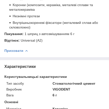
Коронки (композити, кераміка, металеві сплави та
металокераміка
Незнімні протези
Внутрішньокореневі фіксатори (металевий сплав або
скловолокно)
Пакування:
1 шприц з автозмішуванням 6 г
Відтінок:
Universal (А2)
Приховати
Характеристики
Користувальницькі характеристики
Тип засобу
Стоматологічний цемент
Виробник
VIGODENT
Вага
6 г
Основні
Матеріал
Кераміка