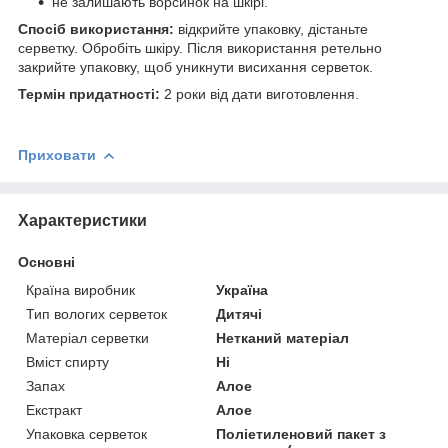
не залишають ворсинок на шкірі.
Спосіб використання:
відкрийте упаковку, дістаньте
серветку. Обробіть шкіру. Після використання ретельно
закрийте упаковку, щоб уникнути висихання серветок.
Термін придатності:
2 роки від дати виготовлення.
Приховати
Характеристики
Основні
Країна виробник
Україна
Тип вологих серветок
Дитячі
Матеріал серветки
Нетканий матеріал
Вміст спирту
Ні
Запах
Алое
Екстракт
Алое
Упаковка серветок
Поліетиленовий пакет з