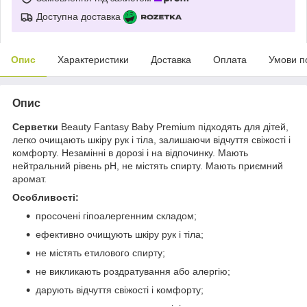
Доступна доставка
Опис
Характеристики
Доставка
Оплата
Умови п
Опис
Серветки
Beauty Fantasy Baby Premium підходять для дітей,
легко очищають шкіру рук і тіла, залишаючи відчуття свіжості і
комфорту. Незамінні в дорозі і на відпочинку. Мають
нейтральний рівень pH, не містять спирту. Мають приємний
аромат.
Особливості:
просочені гіпоалергенним складом;
ефективно очищують шкіру рук і тіла;
не містять етилового спирту;
не викликають роздратування або алергію;
дарують відчуття свіжості і комфорту;