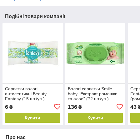
Подібні товари компанії
Серветки вологі
Вологі серветки Smile
Серв
антисептичні Beauty
baby "Екстракт ромашки
Fant
Fantasy (15 шт./уп.)
та алое" (72 шт./уп.)
(ром
пант
6
136
43
₴
₴
Купити
Купити
Про нас