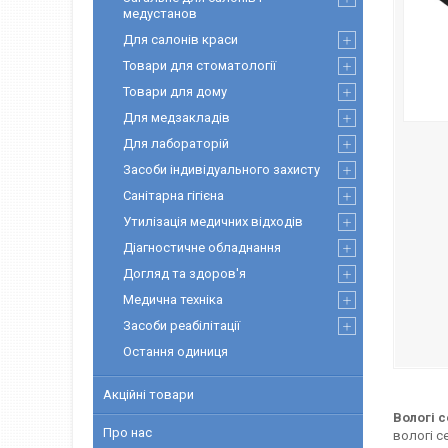
медустанов
Для салонів краси
Товари для стоматології
Товари для дому
Для медзакладів
Для лабораторій
Засоби індивідуального захисту
Санітарна гігієна
Утилізація медичних відходів
Діагностичне обладнання
Догляд та здоров'я
Медична техніка
Засоби реабілітації
Остання одиниця
Акційні товари
Вологі с
Про нас
вологі с