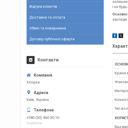
залишаєт
Відгуки клієнтів
і на будь
Основні
Доставка та оплата
заклади.
Обмін та повернення
Договір публічної оферти
Характ
Контакти
ОСНОВ
Країна
Упаков
Хлорка
Матері
Київ, Україна
Кількіс
Тип во
КОРИС
+380 (50) 460-30-10
Vodafone
Вид ви