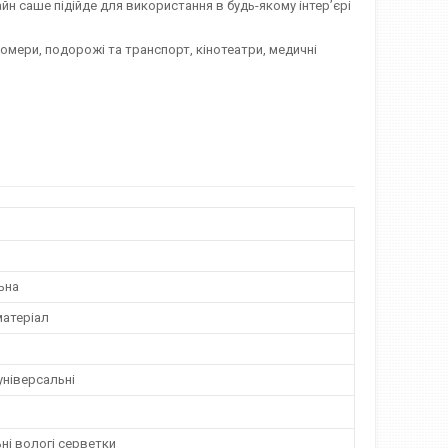
йн саше підійде для використання в будь-якому інтер’єрі
номери, подорожі та транспорт, кінотеатри, медичні
ьна
матеріал
універсальні
ні вологі серветки