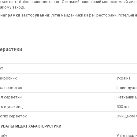
ься на тілі після використання . Стильний лаконічний монохромний диза
-якому заході.
 напрямки застосування:
літні майданчики кафе і ресторани, готельні 
еристики
НІ
 виробник
Україна
ка серветок
Індивідуал
ал серветки
Нетканий 
ть в упаковці
500 шт.
логих серветок
Очищаючі 
ТУВАЛЬНИЦЬКІ ХАРАКТЕРИСТИКИ
робу
Універсаль