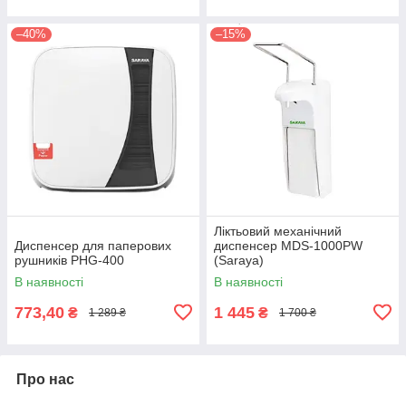
–40%
–15%
Ліктьовий механічний
Диспенсер для паперових
диспенсер MDS-1000PW
рушників PHG-400
(Saraya)
В наявності
В наявності
773,40
1 445
₴
₴
1 289 ₴
1 700 ₴
Про нас