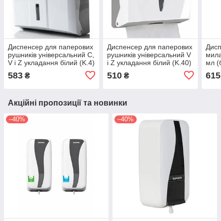
Диспенсер для паперових
Диспенсер для паперових
Дисп
рушників універсальний С,
рушників універсальний V
мила
V і Z укладання білий (K.4)
і Z укладання білий (K.40)
мл (
583
510
615
₴
₴
Акційні пропозиції та новинки
–40%
–40%