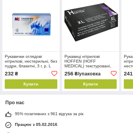
Рукавички оглядові
Рукавиці нітрилові
Рука
нітрилові, нестерильні, без
HOFFEN (HOFF
нітр
пудри, блакитні, 3 г, р. L
MEDICAL) текстуровані,
нест
(100 шт./уп.), MR
неопудрені, Фіолетові
без 
232
256
241
₴
₴/упаковка
(100 шт./уп.) р. XL
шт.)
Купити
Купити
Про нас
95% позитивних з 961 відгука за рік
Працює з 05.02.2016