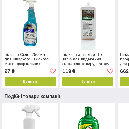
Білизна Скло, 750 мл -
Білизна анти жир, 1 л -
Біли
для швидкого і якісного
засіб для видалення
проф
миття дзеркальних і
застарілого жиру, нагару
для 
скляних поверхонь
на плитах Бланідас (Укр)
Блан
97
119
662
₴
₴
(Бланідас)
Купити
Купити
Подібні товари компанії