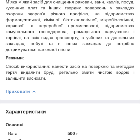
М'яка м'який засіб для очищення раковин, ванн, кахлів, посуд,
кухонних плит та інших твердих поверхонь у закладах
охорони здоров'я різного профілю, на підприємствах
фармацевтичної, хімічної, біотехнологічної, мікробіологічної,
харчової та переробної промисловості, підприємствах
комунального господарства, громадського харчування і
торгівлі, на всіх видах транспорту, в учбових та дошкільних
закладах, побуті та в інших закладах де потрібно
дотримуватися належної гігієни.
Режими:
Спосіб використання: нанести засіб на поверхню та методом
тертя видалити бруд, ретельно змити чистою водою і
залишити висихати.
Приховати
Характеристики
Основні
Вага
500 г