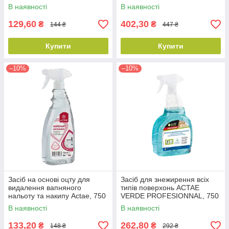
В наявності
В наявності
129,60
402,30
₴
₴
144 ₴
447 ₴
Купити
Купити
–10%
–10%
Засіб на основі оцту для
Засіб для знежирення всіх
видалення вапняного
типів поверхонь ACTAE
нальоту та накипу Actae, 750
VERDE PROFESIONNAL, 750
мл
мл
В наявності
В наявності
133,20
262,80
₴
₴
148 ₴
292 ₴