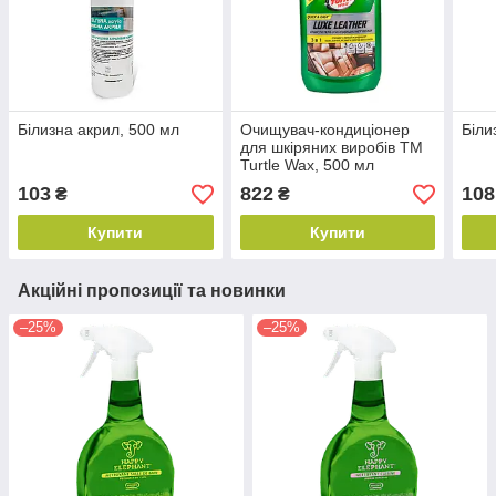
Білизна акрил, 500 мл
Очищувач-кондиціонер
Біли
для шкіряних виробів ТМ
Turtle Wax, 500 мл
103
822
108
₴
₴
Купити
Купити
Акційні пропозиції та новинки
–25%
–25%