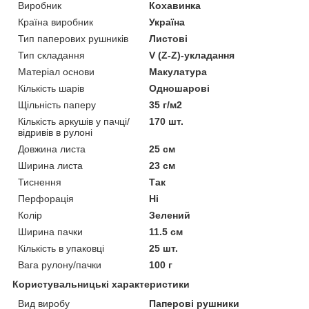
Виробник
Кохавинка
Країна виробник
Україна
Тип паперових рушників
Листові
Тип складання
V (Z-Z)-укладання
Матеріал основи
Макулатура
Кількість шарів
Одношарові
Щільність паперу
35 г/м2
Кількість аркушів у пачці/
170 шт.
відривів в рулоні
Довжина листа
25 см
Ширина листа
23 см
Тиснення
Так
Перфорація
Ні
Колір
Зелений
Ширина пачки
11.5 см
Кількість в упаковці
25 шт.
Вага рулону/пачки
100 г
Користувальницькі характеристики
Вид виробу
Паперові рушники