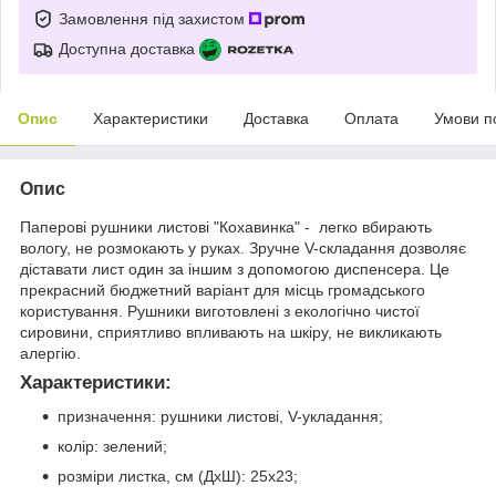
Замовлення під захистом
Доступна доставка
Опис
Характеристики
Доставка
Оплата
Умови п
Опис
Паперові рушники листові "Кохавинка" - легко вбирають
вологу, не розмокають у руках. Зручне V-складання дозволяє
діставати лист один за іншим з допомогою диспенсера. Це
прекрасний бюджетний варіант для місць громадського
користування. Рушники виготовлені з екологічно чистої
сировини, сприятливо впливають на шкіру, не викликають
алергію.
Характеристики:
призначення: рушники листові, V-укладання;
колір: зелений;
розміри листка, см (ДхШ): 25х23;