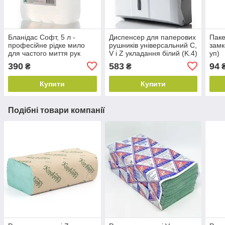
Бланідас Софт, 5 л -
Диспенсер для паперових
Паке
професійне рідке мило
рушників універсальний С,
замк
для частого миття рук
V і Z укладання білий (K.4)
уп)
390
583
94
₴
₴
Купити
Купити
Подібні товари компанії