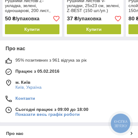
Рушники листові Z-
Рушники листові V-
Рушн
укладка, зелені,
укладки, 25х23 см, зелені,
слой
одношарові, 200 лист.,
Z-BEST (150 шт./уп.)
150л
23x22см "ТМ Кохавинка"
Розм
50
37
80
₴/упаковка
₴/упаковка
₴
Купити
Купити
Про нас
95% позитивних з 961 відгука за рік
Працює з 05.02.2016
м. Київ
Київ, Україна
Контакти
Сьогодні працює з 09:00 до 18:00
Показати весь графік роботи
КНОПКА
ЗВ'ЯЗКУ
Про нас