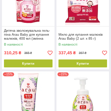
Дитяча зволожувальна гель-
піна Arau Baby для купання
Мило для купання малюків
малюків, 400 мл (змінна
Arau Baby (2 шт. x 85 г)
упаковка)
В наявності
В наявності
310,25
337,45
₴
₴
365 ₴
397 ₴
Купити
Купити
–15%
–15%