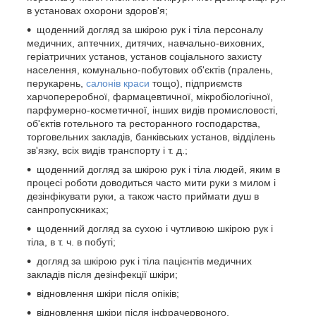
в установах охорони здоров'я;
щоденний догляд за шкірою рук і тіла персоналу
медичних, аптечних, дитячих, навчально-виховних,
геріатричних установ, установ соціального захисту
населення, комунально-побутових об'єктів (пралень,
перукарень,
салонів краси
тощо), підприємств
харчопереробної, фармацевтичної, мікробіологічної,
парфумерно-косметичної, інших видів промисловості,
об'єктів готельного та ресторанного господарства,
торговельних закладів, банківських установ, відділень
зв'язку, всіх видів транспорту і т. д.;
щоденний догляд за шкірою рук і тіла людей, яким в
процесі роботи доводиться часто мити руки з милом і
дезінфікувати руки, а також часто приймати душ в
санпропускниках;
щоденний догляд за сухою і чутливою шкірою рук і
тіла, в т. ч. в побуті;
догляд за шкірою рук і тіла пацієнтів медичних
закладів після дезінфекції шкіри;
відновлення шкіри після опіків;
відновлення шкіри після інфрачервоного,