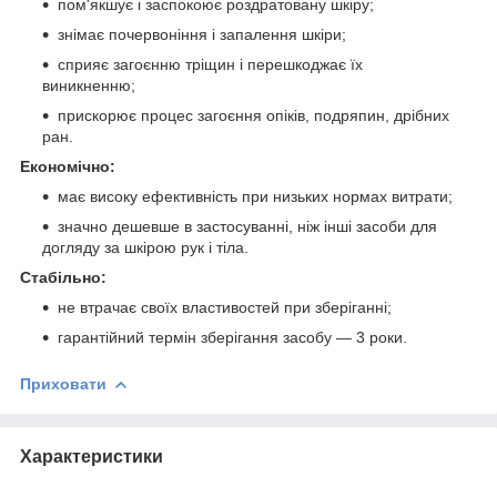
пом'якшує і заспокоює роздратовану шкіру;
знімає почервоніння і запалення шкіри;
сприяє загоєнню тріщин і перешкоджає їх
виникненню;
прискорює процес загоєння опіків, подряпин, дрібних
ран.
Економічно:
має високу ефективність при низьких нормах витрати;
значно дешевше в застосуванні, ніж інші засоби для
догляду за шкірою рук і тіла.
Стабільно:
не втрачає своїх властивостей при зберіганні;
гарантійний термін зберігання засобу — 3 роки.
Приховати
Характеристики