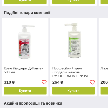
Подібні товари компанії
Крем Лізодерм Д-Пантен,
Професійний крем
Лізо
500 мл
Лізодерм іненсив
LYSODERM INTENSIVE,
500 мл
310
264
206
₴
₴
Купити
Купити
Акційні пропозиції та новинки