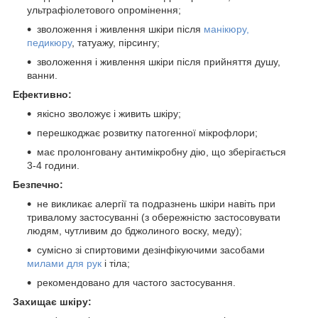
ультрафіолетового опромінення;
зволоження і живлення шкіри після
манікюру,
педикюру
, татуажу, пірсингу;
зволоження і живлення шкіри після прийняття душу,
ванни.
Ефективно:
якісно зволожує і живить шкіру;
перешкоджає розвитку патогенної мікрофлори;
має пролонговану антимікробну дію, що зберігається
3-4 години.
Безпечно:
не викликає алергії та подразнень шкіри навіть при
тривалому застосуванні (з обережністю застосовувати
людям, чутливим до бджолиного воску, меду);
сумісно зі спиртовими дезінфікуючими засобами
милами для рук
і тіла;
рекомендовано для частого застосування.
Захищає шкіру: