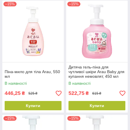
–15%
–15%
Дитяча гель-піна для
Піна-мило для тіла Arau, 550
чутливої шкіри Arau Baby для
мл
купання немовлят, 450 мл
В наявності
В наявності
446,25
522,75
₴
₴
525 ₴
615 ₴
Купити
Купити
–15%
–15%