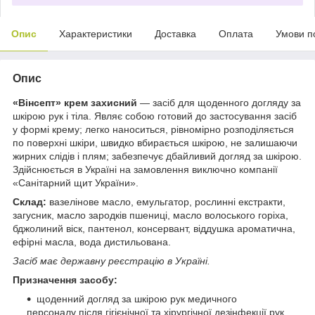
Опис
Характеристики
Доставка
Оплата
Умови п
Опис
«Вінсепт» крем захисний
— засіб для щоденного догляду за
шкірою рук і тіла. Являє собою готовий до застосування засіб
у формі крему; легко наноситься, рівномірно розподіляється
по поверхні шкіри, швидко вбирається шкірою, не залишаючи
жирних слідів і плям; забезпечує дбайливий догляд за шкірою.
Здійснюється в Україні на замовлення виключно компанії
«Санітарний щит України».
Склад:
вазелінове масло, емульгатор, рослинні екстракти,
загусник, масло зародків пшениці, масло волоського горіха,
бджолиний віск, пантенол, консервант, віддушка ароматична,
ефірні масла, вода дистильована.
Засіб має державну реєстрацію в Україні.
Призначення засобу:
щоденний догляд за шкірою рук медичного
персоналу після гігієнічної та хірургічної дезінфекції рук