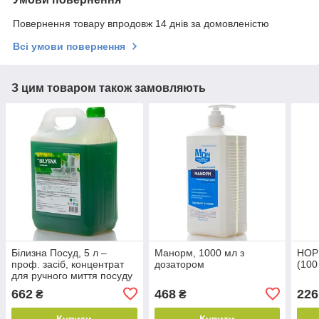
Повернення товару впродовж 14 днів за домовленістю
Всі умови повернення
З цим товаром також замовляють
Білизна Посуд, 5 л –
Манорм, 1000 мл з
НОР 
проф. засіб, концентрат
дозатором
(100
для ручного миття посуду
Бланідас (Україна)
662
468
226
₴
₴
Купити
Купити