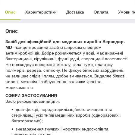
Опис
Характеристики
Доставка
Оплата
Умови п
Опис
Засіб дезінфекційний для медичних виробів Вернедор-
MD
- концентрований засіб із широким спектром
антимікробної дії. Добре розчиняється у воді, має виражені
бактерицидні, віруліцидні, фунгіцидні, спороцидні властивості.
Не пошкоджує поверхні з металу, скла, гуми, пластику,
полімерів, дерева, силікону. Не фіксує білкових забруднень,
не залишає слідів і плям, добре змивається. Видаляє білкові,
жирові, механічні забруднення, залишки крові та
медикаментів.
СФЕРИ ЗАСТОСУВАННЯ
Засіб рекомендований для:
дезінфекції, передстерилізаційного очищення та
стерилізації усіх типів медичних виробів (одноразових і
багаторазових);
знезараження гнучких і жорстких ендоскопів та
інструментів до них;