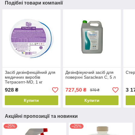
Подібні товари компанії
Засіб дезінфекційний для
Дезінфікуючий засіб для
Стер
медичних виробів
поверхні Saraclean C, 5 л
Тетрасепт-MD, 1 кг
928
727,50
3 1
₴
₴
970 ₴
Купити
Купити
Акційні пропозиції та новинки
–25%
–25%