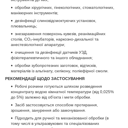
обробки хірургічних, гінекологічних, стоматологічних,
манікюрних інструментів;
дезінфекції слиновідсмоктуючих установок,
плювальниць;
знезараження поверхонь кувезів, реанімаційних
столів, СО₂-інкубаторів, наркозно-дихальної та
анестезіологічної апаратури;
очищення та дезінфекції датчиків УЗД,
фізіотерапевтичного та іншого обладнання;
обробки зубопротезних заготовок, відтисків,
матеріалів із альгінату, силікону, поліефірної смоли.
РЕКОМЕНДАЦІЇ ЩОДО ЗАСТОСУВАННЯ
Робочі розчини готуються шляхом розведення
концентрату водою кімнатної температури (від 0,025%
до 5%) залежно від об'єкта і мети обробки.
Засіб застосовується способом протирання,
зрошення, занурення або замочування.
Підходить для ручної та механізованої обробки (в
тому числі в ультразвукових та спеціалізованих