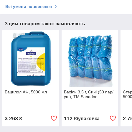
Всі умови повернення
З цим товаром також замовляють
Бацилол АФ, 5000 мл
Бахіли 3.5 г, Сині (50 пар/
Стер
уп.), ТМ Sanador
500
3 263
112
2 7
₴
₴/упаковка