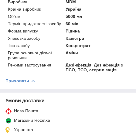
Виробник
MDM
Країна виробник
Україна
Об`єм
5000 мл
Термін придатності засобу
60 міс
Форма випуску
Рідина
Упаковка засобу
Каністра
Тип засобу
Концентрат
Група основної діючої
Аміни
речовини
Режими застосування
Дезінфекція, Дезінфекція з
ПСО, ПСО, стерилізація
Приховати
Умови доставки
Нова Пошта
Магазини Rozetka
Укрпошта