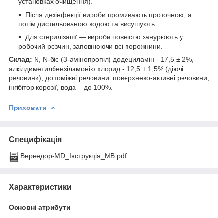
установках очищення).
Після дезінфекції вироби промивають проточною, а
потім дистильованою водою та висушують.
Для стерилізації — вироби повністю занурюють у
робочий розчин, заповнюючи всі порожнини.
Склад:
N, N-біс (3-амінопропіл) додециламін - 17,5 ± 2%,
алкілдиметилбензіламонію хлорид - 12,5 ± 1,5% (діючі
речовини); допоміжні речовини: поверхнево-активні речовини,
інгібітор корозії, вода – до 100%.
Приховати
Специфікація
Вернедор-MD_Інструкція_МВ.pdf
Характеристики
Основні атрибути