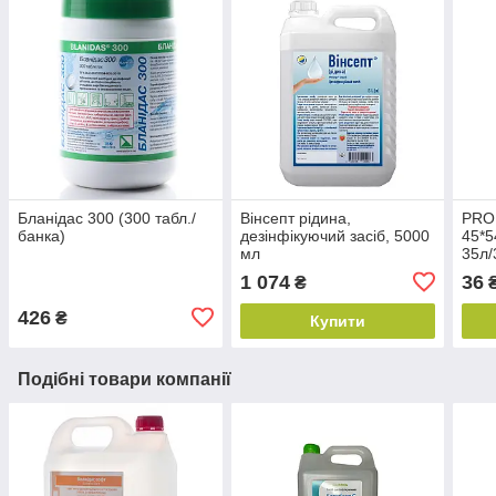
Бланідас 300 (300 табл./
Вінсепт рідина,
PRO 
банка)
дезінфікуючий засіб, 5000
45*5
мл
35л
1 074
36
₴
₴
426
₴
Купити
Подібні товари компанії