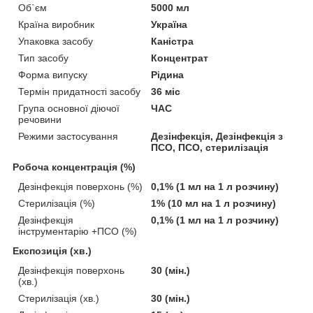
Об`єм
5000 мл
Країна виробник
Україна
Упаковка засобу
Каністра
Тип засобу
Концентрат
Форма випуску
Рідина
Термін придатності засобу
36 міс
Група основної діючої
ЧАС
речовини
Режими застосування
Дезінфекція, Дезінфекція з
ПСО, ПСО, стерилізація
Робоча концентрація (%)
Дезінфекція поверхонь (%)
0,1% (1 мл на 1 л розчину)
Стерилізація (%)
1% (10 мл на 1 л розчину)
Дезінфекція
0,1% (1 мл на 1 л розчину)
інструментарію +ПСО (%)
Експозиція (хв.)
Дезінфекція поверхонь
30 (мін.)
(хв.)
Стерилізація (хв.)
30 (мін.)