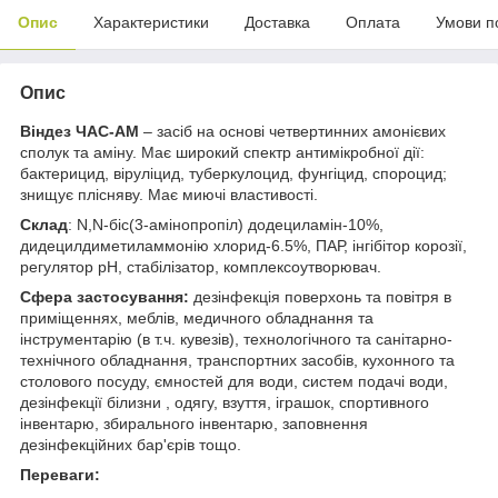
Опис
Характеристики
Доставка
Оплата
Умови п
Опис
Віндез ЧАС-АМ
– засіб на основі четвертинних амонієвих
сполук та аміну. Має широкий спектр антимікробної дії:
бактерицид, віруліцид, туберкулоцид, фунгіцид, спороцид;
знищує плісняву. Має миючі властивості.
Склад
: N,N-біс(3-амінопропіл) додециламін-10%,
дидецилдиметиламмонію хлорид-6.5%, ПАР, інгібітор корозії,
регулятор рН, стабілізатор, комплексоутворювач.
Сфера застосування:
дезінфекція поверхонь та повітря в
приміщеннях, меблів, медичного обладнання та
інструментарію (в т.ч. кувезів), технологічного та санітарно-
технічного обладнання, транспортних засобів, кухонного та
столового посуду, ємностей для води, систем подачі води,
дезінфекції білизни , одягу, взуття, іграшок, спортивного
інвентарю, збирального інвентарю, заповнення
дезінфекційних бар'єрів тощо.
Переваги: