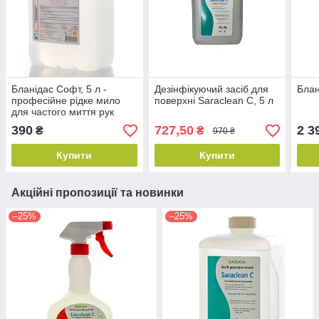
Бланідас Софт, 5 л -
Дезінфікуючий засіб для
Блан
професійне рідке мило
поверхні Saraclean C, 5 л
для частого миття рук
390
727,50
2 3
₴
₴
970 ₴
Купити
Купити
Акційні пропозиції та новинки
–25%
–25%